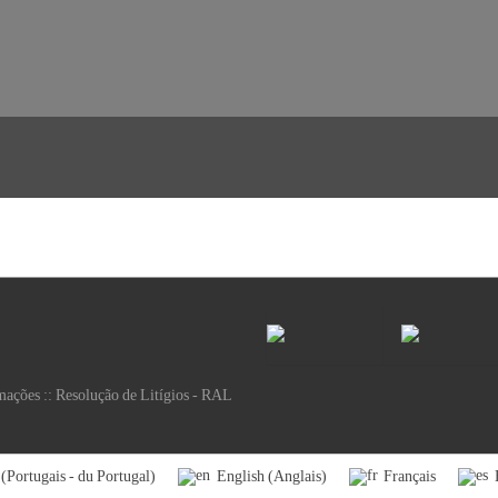
mações
::
Resolução de Litígios - RAL
Portugais - du Portugal
Anglais
English
Français
(
)
(
)