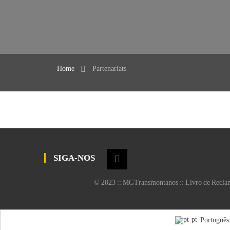
Home
Partenariats
SIGA-NOS
© 2023 :: MGTransmontanos ::
Livro de Recla
Português