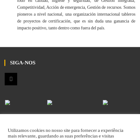
todo en calidad, higiene y seguridad, de Gestión integrada,
Competitividad, Acción de emergencia, Gestión de recursos. Somos
pioneros a nivel nacional, una organización internacional tableros
de proyectos de certificación, que es sin duda una ganancia de
impacto positivo, tanto dentro como fuera del país.
SIGA-NOS
© 2023 :: MGTransmontanos ::
Livro de Reclamações
::
Resolução de
Litígios - RAL
Utilizamos cookies no nosso site para fornecer a experiência
mais relevante, guardando as suas preferências e visitas